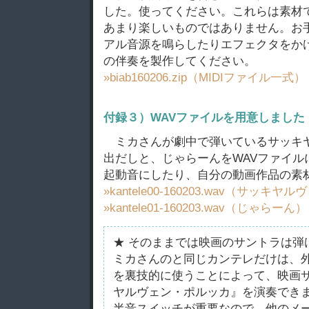
した。使ってください。これらは素材
あまり楽しいものではありません。お
アル音源を鳴らしたりエフェクタをか
の伴奏を製作してください。
»biab160206.zip（MIDIファイル一式）
付録３）WAVファイルを用意しました
ミカさんが劇中で弾いているサッキ
出だしと、じゃらーんをWAVファイルに
起動音にしたり、自分の動画作品の素
»kantele00-160203.wav（サッキヤ
»kantele01-160203.wav（じゃらーん）
★ そのままでは映画のサントラは弾
ミカさんのと同じカンテレだけは、
を裏技的に使うことによって、映画
ヤルヴェン・ポルッカ』を演奏でき
半音スイッチが重要なので、他のメ