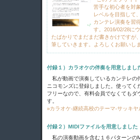
苦手な初心者を対
レベルを目指して
カンテレ演奏を習
す。2016/02/2
たばかりでまだまだ書きかけですが
筆していきます。よろしくお願いし
付録１）カラオケの伴奏を用意しまし
私が動画で演奏しているカンテレの
ニコモンズに登録しました。使ってく
フリーなので、有料会員でなくてもダ
す。
»カラオケ-継続高校のテーマ-サッキ
付録２）MIDIファイルを用意しました
私の演奏動画を含む１６パターンのM