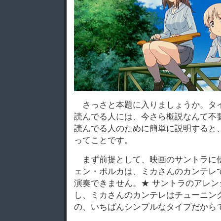
さっさと本題に入りましょうか。タ
読んでる人には、今さら概説なんて不
読んでる人のために簡単に説明すると
ってことです。
まず前提として、映画のサントラに
ェン・ポルカは、ミカさんのカンテレ
演奏できません。★ サントラのアレ
し、ミカさんのカンテレはチューニン
の、いちばんシンプルなタイプだから