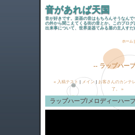
音があれば天国
音が好きです。楽器の音はもちろんそうなんで
の外から聞こえてくる街の音とか。このブログ
出来事について、世界楽器てみる屋の主人すだ
ホーム
-- ラップハープ 
« 入稿テスト
|
メイン
|
お客さんのカンテ
了。 »
ラップハープ/メロディーハープ